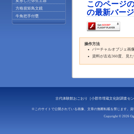
変形した弥生土器
このページのコン
方格規矩鳥文鏡
の最新バー
牛角把手付甕
操作方法
バーチャルオブジェ画
資料が左右360度、見
古代体験館おごおり［小郡市埋蔵文化財調査センター］ 〒8
※このサイトで公開されている画像、文章の無断転載を禁じます。資
Copyright ©
2026 Ogo