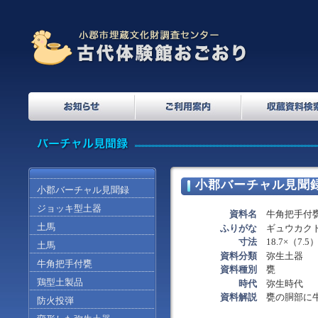
小郡バーチャル見聞
小郡バーチャル見聞録
ジョッキ型土器
資料名
牛角把手付
土馬
ふりがな
ギュウカク
寸法
18.7×（7.
土馬
資料分類
弥生土器
牛角把手付甕
資料種別
甕
鶏型土製品
時代
弥生時代
資料解説
甕の胴部に
防火投弾